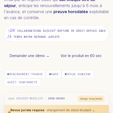
séjour
, anticipe les renouvellements jusqu'à 6 mois à
l'avance, et conserve une
preuve horodatée
exploitable
en cas de contrôle.
+2150
0
COLLABORATEURS SUIVIS
RUPTURE DE DROIT DEPUIS 2024
2 h
TEMPS MOYEN RÉPONSE JURISTE
Demander une démo
→
Voir le produit en 60 sec
HÉBERGEMENT FRANCE
RGPD
REVUE HUMAINE
AUDIT CONFORMITÉ
Orange · revue juriste
DOSSIER MOBILITÉ
· 2026-00482
Revue juriste requise
· changement de statut étudiant →