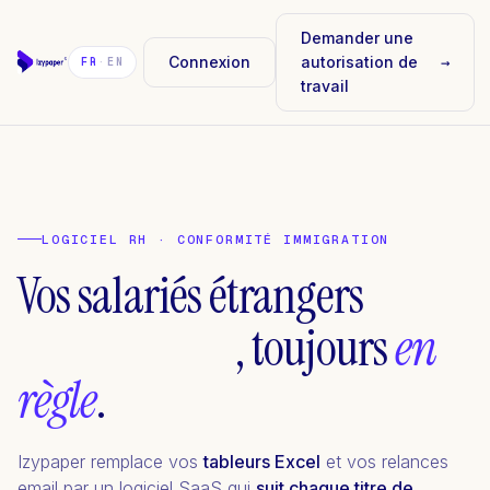
Demander une
Connexion
autorisation de
→
FR
·
EN
travail
à recruter
déjà en poste
LOGICIEL RH · CONFORMITÉ IMMIGRATION
Vos salariés étrangers
à recruter
, toujours
en
règle
.
Izypaper remplace vos
tableurs Excel
et vos relances
email par un logiciel SaaS qui
suit chaque titre de