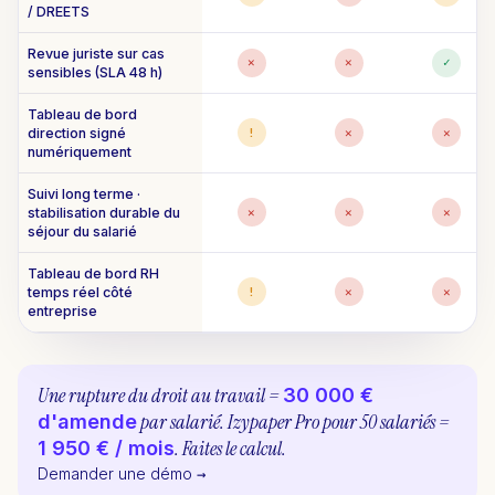
/ DREETS
Revue juriste sur cas
✕
✕
✓
sensibles (SLA 48 h)
Tableau de bord
direction signé
!
✕
✕
numériquement
Suivi long terme ·
stabilisation durable du
✕
✕
✕
séjour du salarié
Tableau de bord RH
temps réel côté
!
✕
✕
entreprise
Une rupture du droit au travail =
30 000 €
par salarié. Izypaper Pro pour 50 salariés =
d'amende
.
Faites le calcul.
1 950 € / mois
Demander une démo
→