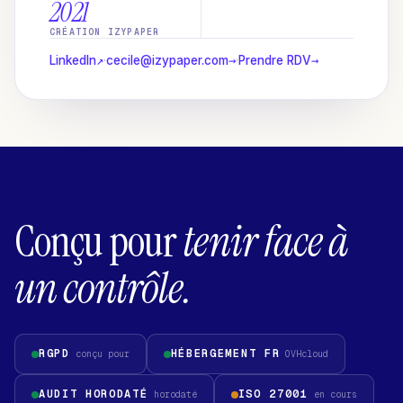
2021
CRÉATION IZYPAPER
↗
→
→
LinkedIn
·
cecile@izypaper.com
·
Prendre RDV
Conçu pour
tenir face à
un contrôle.
RGPD
HÉBERGEMENT FR
conçu pour
OVHcloud
AUDIT HORODATÉ
ISO 27001
horodaté
en cours