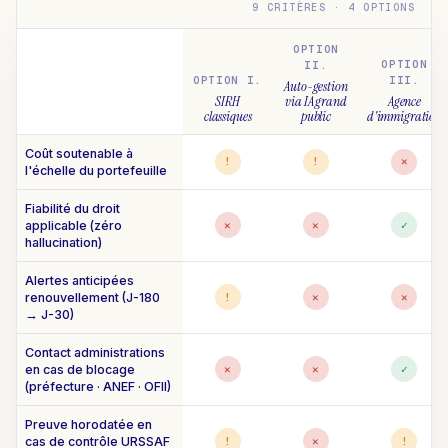
9 CRITÈRES · 4 OPTIONS
OPTION
OPTION
II.
OPTION I.
III.
Auto-gestion
SIRH
via IA grand
Agence
classiques
public
d'immigration
Coût soutenable à
!
!
✕
l'échelle du portefeuille
Fiabilité du droit
applicable (zéro
✕
✕
✓
hallucination)
Alertes anticipées
renouvellement (J-180
!
✕
✕
→ J-30)
Contact administrations
en cas de blocage
✕
✕
✓
(préfecture · ANEF · OFII)
Preuve horodatée en
cas de contrôle URSSAF
!
✕
!