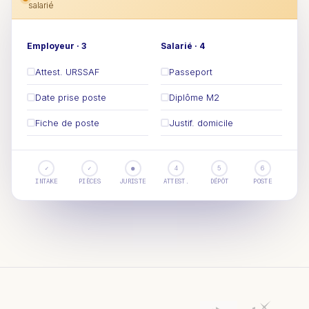
salarié
Employeur · 3
Salarié · 4
Attest. URSSAF
Passeport
Date prise poste
Diplôme M2
Fiche de poste
Justif. domicile
✓
✓
●
4
5
6
INTAKE
PIÈCES
JURISTE
ATTEST.
DÉPÔT
POSTE